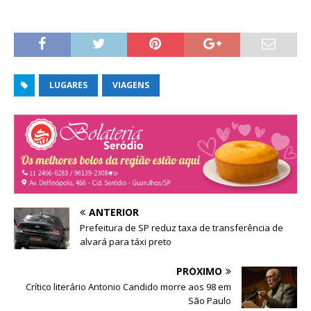
r
b
e
e
r
l
e
e
a
m
e
)
n
m
o
n
v
o
a
v
j
a
a
j
LUGARES
VIAGENS
n
a
e
n
l
e
a
l
)
a
)
ANTERIOR
Prefeitura de SP reduz taxa de transferência de
alvará para táxi preto
PRÓXIMO
Crítico literário Antonio Candido morre aos 98 em
São Paulo