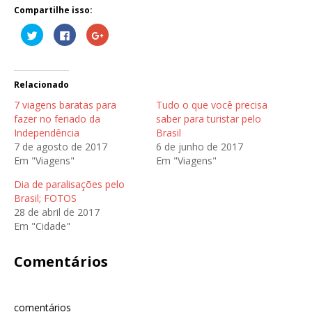
Compartilhe isso:
C
C
C
l
l
o
i
i
m
q
q
p
u
u
a
e
e
r
p
p
t
Relacionado
a
a
i
r
r
l
7 viagens baratas para
Tudo o que você precisa
a
a
h
c
c
e
fazer no feriado da
saber para turistar pelo
o
o
n
Independência
Brasil
m
m
o
p
p
G
7 de agosto de 2017
6 de junho de 2017
a
a
o
r
r
o
Em "Viagens"
Em "Viagens"
t
t
g
i
i
l
l
l
e
Dia de paralisações pelo
h
h
+
Brasil; FOTOS
a
a
(
r
r
a
28 de abril de 2017
n
n
b
o
o
r
Em "Cidade"
T
F
e
w
a
e
i
c
m
Comentários
t
e
n
t
b
o
e
o
v
r
o
a
(
k
j
a
(
a
comentários
b
a
n