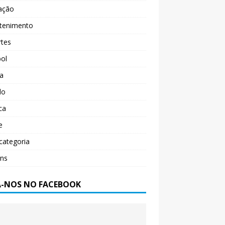
ação
etenimento
rtes
ol
ça
do
ica
e
categoria
ens
A-NOS NO FACEBOOK