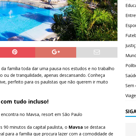
Educ
Entr
Espo
Futeb
Justi
Mun
Polít
da família toda dar uma pausa nos estudos e no trabalho
rsão ou de tranquilidade, apenas descansando. Conheça
Saúd
ive, perfeito para os paulistas que não querem ir muito
Sem 
Viag
 com tudo incluso!
SIG
s 90 minutos da capital paulista, o
Mavsa
se destaca
l para a família que procura lazer com a comodidade de