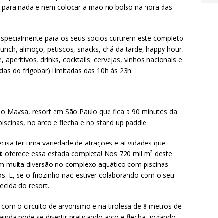
rt para nada e nem colocar a mão no bolso na hora das
especialmente para os seus sócios curtirem este completo
runch, almoço, petiscos, snacks, chá da tarde, happy hour,
, aperitivos, drinks, cocktails, cervejas, vinhos nacionais e
das do frigobar) ilimitadas das 10h às 23h.
recisa ter uma variedade de atrações e atividades que
rt
oferece essa estada completa! Nos 720 mil m² deste
m muita diversão no complexo aquático com piscinas
os. E, se o friozinho não estiver colaborando com o seu
ecida do resort.
r com o circuito de arvorismo e na tirolesa de 8 metros de
ainda pode se divertir praticando arco e flecha, jogando