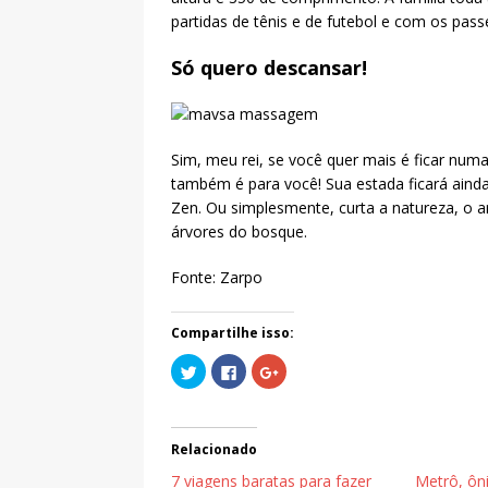
partidas de tênis e de futebol e com os pass
Só quero descansar!
Sim, meu rei, se você quer mais é ficar num
também é para você! Sua estada ficará ain
Zen. Ou simplesmente, curta a natureza, o ar
árvores do bosque.
Fonte: Zarpo
Compartilhe isso:
C
C
C
l
l
o
i
i
m
q
q
p
u
u
a
e
e
r
p
p
t
Relacionado
a
a
i
r
r
l
7 viagens baratas para fazer
Metrô, ôn
a
a
h