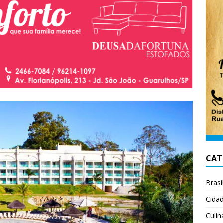
CAT
Brasi
Cida
Culin