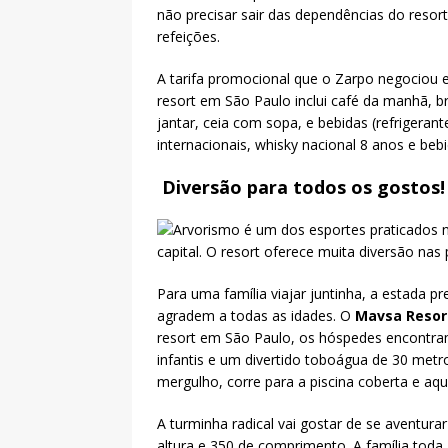
não precisar sair das dependências do reso
refeições.
A tarifa promocional que o Zarpo negociou 
resort em São Paulo inclui café da manhã, b
jantar, ceia com sopa, e bebidas (refrigerante
internacionais, whisky nacional 8 anos e bebi
Diversão para todos os gostos!
Para uma família viajar juntinha, a estada p
agradem a todas as idades. O
Mavsa Reso
resort em São Paulo, os hóspedes encontra
infantis e um divertido toboágua de 30 metr
mergulho, corre para a piscina coberta e aqu
A turminha radical vai gostar de se aventura
altura e 350 de comprimento. A família toda 