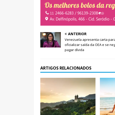
a
l
)
a
)
ANTERIOR
Venezuela apresenta carta par
oficializar saída da OEA e se ne
pagar dívida
ARTIGOS RELACIONADOS