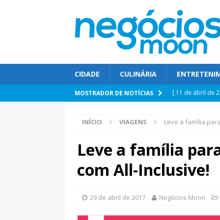
CIDADE
CULINÁRIA
ENTRETENI
[ 11 de abril de 
MOSTRADOR DE NOTÍCIAS
SAÚDE
INÍCIO
VIAGENS
Leve a família par
[ 11 de abril de 
[ 8 de março de 
Leve a família par
[ 4 de maio de 2
com All-Inclusive!
‘É uma profissão
[ 11 de abril de 
29 de abril de 2017
Negócios Moon
POLÍTICA