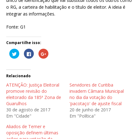
único de identificação que vai substituir todos os outros como
o RG, a carteira de habilitação e o título de eleitor. A ideia é
integrar as informações.
Fonte: G1
Compartilhe isso:
C
C
C
l
l
o
i
i
m
q
q
p
u
u
a
e
e
r
p
p
t
Relacionado
a
a
i
r
r
l
ATENÇÃO: Justiça Eleitoral
Servidores de Curitiba
a
a
h
c
c
e
promove revisão do
invadem Câmara Municipal
o
o
n
eleitorado da 185ª Zona de
no dia da votação do
m
m
o
p
p
G
Guarulhos
'pacotaço' de ajuste fiscal
a
a
o
r
r
o
30 de agosto de 2017
20 de junho de 2017
t
t
g
Em "Cidade"
Em "Política"
i
i
l
l
l
e
h
h
+
Aliados de Temer e
a
a
(
r
r
a
oposição definem últimas
n
n
b
o
o
r
ações para votação da