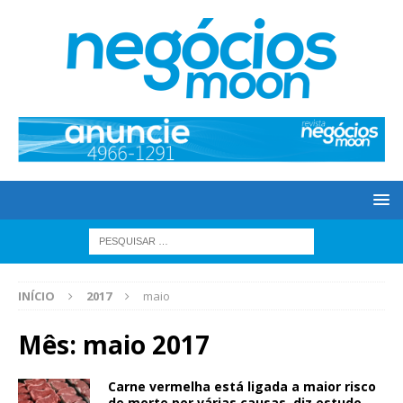
INÍCIO
2017
maio
Mês: maio 2017
Carne vermelha está ligada a maior risco
de morte por várias causas, diz estudo