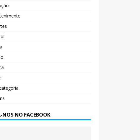
ação
etenimento
rtes
ol
ça
do
ica
e
categoria
ens
A-NOS NO FACEBOOK