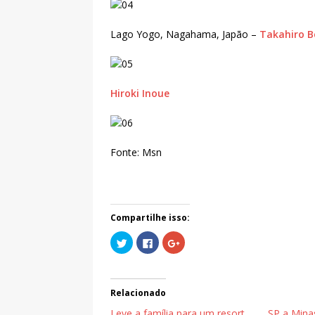
Lago Yogo, Nagahama, Japão –
Takahiro B
Hiroki Inoue
Fonte: Msn
Compartilhe isso:
C
C
C
l
l
o
i
i
m
q
q
p
u
u
a
e
e
r
p
p
t
Relacionado
a
a
i
r
r
l
Leve a família para um resort
SP a Minas