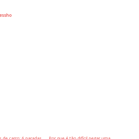
essho
 de carro: 6 paradas
Por que é tão difícil pegar uma