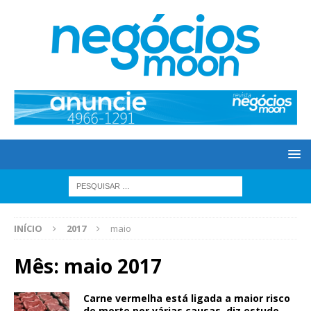
INÍCIO
2017
maio
Mês: maio 2017
Carne vermelha está ligada a maior risco
de morte por várias causas, diz estudo