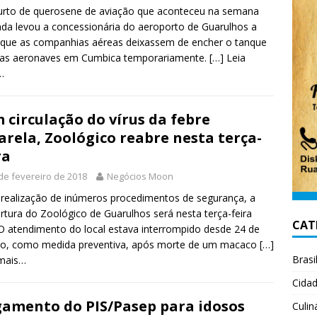
rto de querosene de aviação que aconteceu na semana
da levou a concessionária do aeroporto de Guarulhos a
 que as companhias aéreas deixassem de encher o tanque
uas aeronaves em Cumbica temporariamente.
[…] Leia
…
 circulação do vírus da febre
rela, Zoológico reabre nesta terça-
ra
de fevereiro de 2018
Negócios Moon
realização de inúmeros procedimentos de segurança, a
rtura do Zoológico de Guarulhos será nesta terça-feira
CAT
 O atendimento do local estava interrompido desde 24 de
ro, como medida preventiva, após morte de um macaco
[…]
Brasi
 mais…
Cida
amento do PIS/Pasep para idosos
Culin