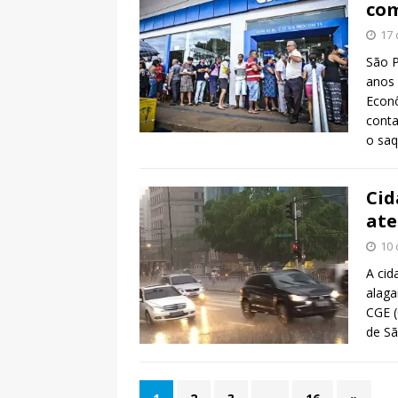
com
17 
São P
anos 
Econô
conta
o sa
Cid
ate
10 
A cid
alaga
CGE (
de Sã