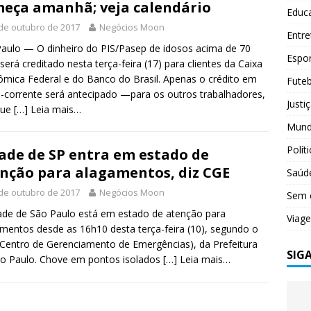
eça amanhã; veja calendário
Educ
de outubro de 2017
Negócios Moon
Entr
aulo — O dinheiro do PIS/Pasep de idosos acima de 70
Espo
será creditado nesta terça-feira (17) para clientes da Caixa
mica Federal e do Banco do Brasil. Apenas o crédito em
Futeb
-corrente será antecipado —para os outros trabalhadores,
Justi
que
[…] Leia mais…
Mun
Polít
ade de SP entra em estado de
nção para alagamentos, diz CGE
Saúd
de outubro de 2017
Negócios Moon
Sem 
ade de São Paulo está em estado de atenção para
Viag
mentos desde as 16h10 desta terça-feira (10), segundo o
Centro de Gerenciamento de Emergências), da Prefeitura
SIG
o Paulo. Chove em pontos isolados
[…] Leia mais…