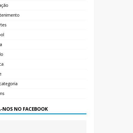
ação
etenimento
rtes
ol
ça
do
ica
e
categoria
ens
A-NOS NO FACEBOOK