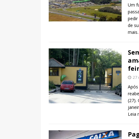
Um fu
passa
pedir
de s
mais
Sem
ama
fei
27 
Após 
reabe
(27).
janei
Leia
Pag