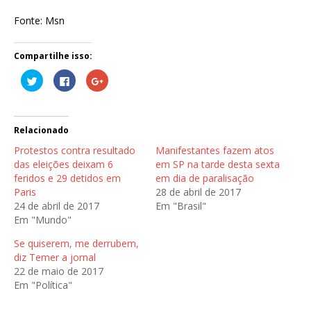
Fonte: Msn
Compartilhe isso:
C
C
C
l
l
o
i
i
m
q
q
p
u
u
a
e
e
r
p
p
t
Relacionado
a
a
i
r
r
l
Protestos contra resultado
Manifestantes fazem atos
a
a
h
c
c
e
das eleições deixam 6
em SP na tarde desta sexta
o
o
n
feridos e 29 detidos em
em dia de paralisação
m
m
o
p
p
G
Paris
28 de abril de 2017
a
a
o
r
r
o
24 de abril de 2017
Em "Brasil"
t
t
g
Em "Mundo"
i
i
l
l
l
e
h
h
+
Se quiserem, me derrubem,
a
a
(
r
r
a
diz Temer a jornal
n
n
b
o
o
r
22 de maio de 2017
T
F
e
Em "Política"
w
a
e
i
c
m
t
e
n