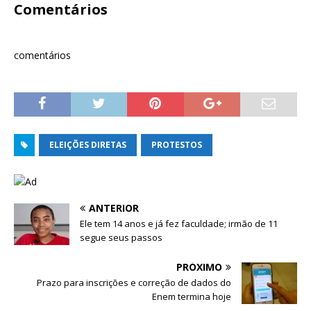
t
b
o
Comentários
e
o
v
r
o
a
(
k
j
a
(
a
b
a
n
r
b
e
comentários
e
r
l
e
e
a
m
e
)
n
m
o
n
v
o
a
v
j
a
a
j
n
a
e
n
ELEIÇÕES DIRETAS
PROTESTOS
l
e
a
l
)
a
)
ANTERIOR
Ele tem 14 anos e já fez faculdade; irmão de 11
segue seus passos
PRÓXIMO
Prazo para inscrições e correção de dados do
Enem termina hoje