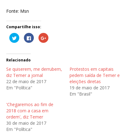
Fonte: Msn
Compartilhe isso:
C
C
C
l
l
o
i
i
m
q
q
p
u
u
a
e
e
r
p
p
t
Relacionado
a
a
i
r
r
l
Se quiserem, me derrubem,
Protestos em capitais
a
a
h
c
c
e
diz Temer a jornal
pedem saída de Temer e
o
o
n
22 de maio de 2017
eleições diretas
m
m
o
p
p
G
Em "Política"
19 de maio de 2017
a
a
o
r
r
o
Em "Brasil"
t
t
g
i
i
l
l
l
e
'Chegaremos ao fim de
h
h
+
2018 com a casa em
a
a
(
r
r
a
ordem', diz Temer
n
n
b
o
o
r
30 de maio de 2017
T
F
e
Em "Política"
w
a
e
i
c
m
t
e
n