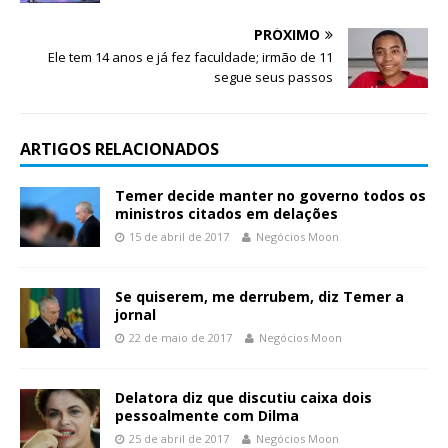
PRÓXIMO
Ele tem 14 anos e já fez faculdade; irmão de 11
segue seus passos
ARTIGOS RELACIONADOS
Temer decide manter no governo todos os
ministros citados em delações
15 de abril de 2017
Negócios Moon
Se quiserem, me derrubem, diz Temer a
jornal
22 de maio de 2017
Negócios Moon
Delatora diz que discutiu caixa dois
pessoalmente com Dilma
25 de abril de 2017
Negócios Moon