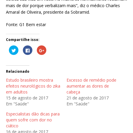
mais de dor porque verbalizam mais”, diz o médico Charles
Amaral de Oliveira, presidente da Sobramid.
Fonte: G1 Bem estar
Compartilhe isso:
C
C
C
l
l
o
i
i
m
q
q
p
u
u
a
e
e
r
p
p
t
Relacionado
a
a
i
r
r
l
Estudo brasileiro mostra
Excesso de remédio pode
a
a
h
c
c
e
efeitos neurológicos do zika
aumentar as dores de
o
o
n
em adultos
cabeça
m
m
o
p
p
G
15 de agosto de 2017
21 de agosto de 2017
a
a
o
r
r
o
Em "Saúde"
Em "Saúde"
t
t
g
i
i
l
l
l
e
Especialistas dão dicas para
h
h
+
quem sofre com dor no
a
a
(
r
r
a
ciático
n
n
b
o
o
r
16 de agosto de 2017