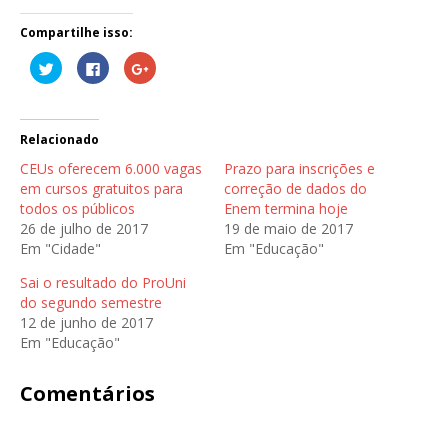
Compartilhe isso:
C
C
C
l
l
o
i
i
m
q
q
p
u
u
a
e
e
r
p
p
t
Relacionado
a
a
i
r
r
l
CEUs oferecem 6.000 vagas
Prazo para inscrições e
a
a
h
c
c
e
em cursos gratuitos para
correção de dados do
o
o
n
todos os públicos
Enem termina hoje
m
m
o
p
p
G
26 de julho de 2017
19 de maio de 2017
a
a
o
r
r
o
Em "Cidade"
Em "Educação"
t
t
g
i
i
l
l
l
e
Sai o resultado do ProUni
h
h
+
do segundo semestre
a
a
(
r
r
a
12 de junho de 2017
n
n
b
o
o
r
Em "Educação"
T
F
e
w
a
e
i
c
m
Comentários
t
e
n
t
b
o
e
o
v
r
o
a
(
k
j