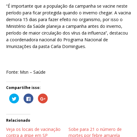
“É importante que a população da campanha se vacine neste
período para ficar protegida quando o inverno chegar. A vacina
demora 15 dias para fazer efeito no organismo, por isso o
Ministério da Saúde planeja a campanha antes do inverno,
período de maior circulação dos vírus da influenza”, destacou
a coordenadora nacional do Programa Nacional de
Imunizações da pasta Carla Domingues.
Fonte: Msn – Saúde
Compartilhe isso:
C
C
C
l
l
o
i
i
m
q
q
p
u
u
a
e
e
r
p
p
t
Relacionado
a
a
i
r
r
l
Veja os locais de vacinação
Sobe para 21 o número de
a
a
h
c
c
e
contra a gripe em SP
mortes por febre amarela