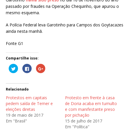
passado por fraudes na Operação Chequinho, que apurou o
mesmo esquema.
A Polícia Federal leva Garotinho para Campos dos Goytacazes
ainda nesta manhã.
Fonte G1
Compartilhe isso:
C
C
C
l
l
o
i
i
m
q
q
p
u
u
a
e
e
r
p
p
t
Relacionado
a
a
i
r
r
l
Protestos em capitais
Protesto em frente à casa
a
a
h
c
c
e
pedem saída de Temer e
de Doria acaba em tumulto
o
o
n
eleições diretas
e com manifestante preso
m
m
o
p
p
G
19 de maio de 2017
por pichação
a
a
o
r
r
o
Em "Brasil"
15 de julho de 2017
t
t
g
Em "Política"
i
i
l