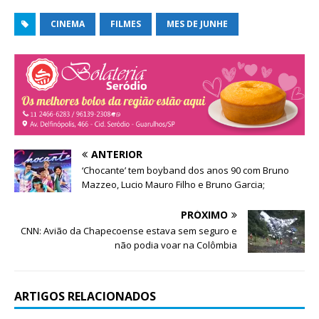
e
n
l
e
a
CINEMA
l
FILMES
MES DE JUNHE
)
a
)
ANTERIOR
‘Chocante’ tem boyband dos anos 90 com Bruno
Mazzeo, Lucio Mauro Filho e Bruno Garcia;
PRÓXIMO
CNN: Avião da Chapecoense estava sem seguro e
não podia voar na Colômbia
ARTIGOS RELACIONADOS