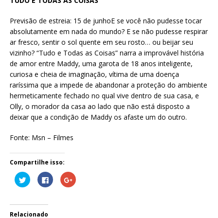
TUDO E TODAS AS COISAS
Previsão de estreia: 15 de junhoE se você não pudesse tocar
absolutamente em nada do mundo? E se não pudesse respirar
ar fresco, sentir o sol quente em seu rosto… ou beijar seu
vizinho? “Tudo e Todas as Coisas” narra a improvável história
de amor entre Maddy, uma garota de 18 anos inteligente,
curiosa e cheia de imaginação, vítima de uma doença
raríssima que a impede de abandonar a proteção do ambiente
hermeticamente fechado no qual vive dentro de sua casa, e
Olly, o morador da casa ao lado que não está disposto a
deixar que a condição de Maddy os afaste um do outro.
Fonte: Msn – Filmes
Compartilhe isso:
C
C
C
l
l
o
i
i
m
q
q
p
u
u
a
e
e
r
p
p
t
Relacionado