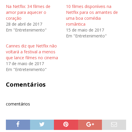
a
a
i
r
r
l
Na Netflix: 34 filmes de
10 filmes disponíveis na
a
a
h
c
c
e
amor para aquecer o
Netflix para os amantes de
o
o
n
coração
uma boa comédia
m
m
o
p
p
G
28 de abril de 2017
romântica
a
a
o
r
r
o
Em "Entretenimento"
15 de maio de 2017
t
t
g
Em "Entretenimento"
i
i
l
l
l
e
h
h
+
Cannes diz que Netflix não
a
a
(
r
r
a
voltará a festival a menos
n
n
b
o
o
r
que lance filmes no cinema
T
F
e
17 de maio de 2017
w
a
e
i
c
m
Em "Entretenimento"
t
e
n
t
b
o
e
o
v
r
o
a
Comentários
(
k
j
a
(
a
b
a
n
r
b
e
e
r
l
e
e
a
comentários
m
e
)
n
m
o
n
v
o
a
v
j
a
a
j
n
a