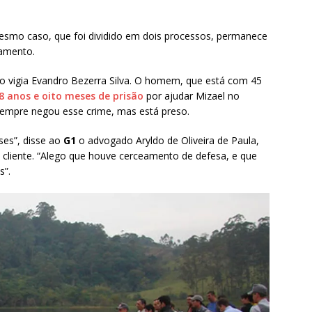
esmo caso, que foi dividido em dois processos, permanece
gamento.
do vigia Evandro Bezerra Silva. O homem, que está com 45
8 anos e oito meses de prisão
por ajudar Mizael no
sempre negou esse crime, mas está preso.
ses”, disse ao
G1
o advogado Aryldo de Oliveira de Paula,
cliente. “Alego que houve cerceamento de defesa, e que
s”.