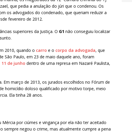
el, que pedia a anulação do júri que o condenou. Os
m os advogados do condenado, que queriam reduzir a
esde fevereiro de 2012.
ncias superiores da Justiça. O
G1
não conseguiu localizar
sunto.
em 2010, quando o
carro
e o
corpo da advogada
, que
de São Paulo, em 23 de maio daquele ano, foram
e
11 de junho
dentro de uma represa em Nazaré Paulista,
da. Em março de 2013, os jurados escolhidos no Fórum de
e homicídio doloso qualificado por motivo torpe, meio
cia. Ela tinha 28 anos.
 Mércia por ciúmes e vingança por ela não ter aceitado
do sempre negou o crime, mas atualmente cumpre a pena