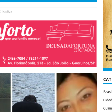
Justiça
CAT
Brasi
Cida
Culin