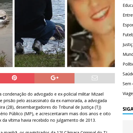
Educ
Entr
Espo
Futeb
Justi
Mun
Polít
Saúd
Sem 
Viag
 condenação do advogado e ex-policial militar Mizael
e prisão pelo assassinato da ex-namorada, a advogada
a (28), desembargadores do Tribunal de Justiça (TJ)
SIG
ério Público (MP), e acrescentaram mais dois anos e oito
x da vítima havia recebido no julgamento de 2013.
ta manhã, os magistrados da 12ª Câmara Criminal do TJ