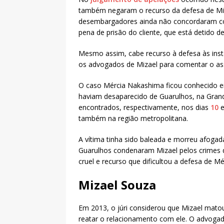
também negaram o recurso da defesa de Miza
desembargadores ainda não concordaram co
pena de prisão do cliente, que está detido d
Mesmo assim, cabe recurso à defesa às instâ
os advogados de Mizael para comentar o as
O caso Mércia Nakashima ficou conhecido 
haviam desaparecido de Guarulhos, na Gran
encontrados, respectivamente, nos dias
10
também na região metropolitana.
A vítima tinha sido baleada e morreu afoga
Guarulhos condenaram Mizael pelos crimes d
cruel e recurso que dificultou a defesa de Mér
Mizael Souza
Em 2013, o júri considerou que Mizael matou
reatar o relacionamento com ele. O advoga