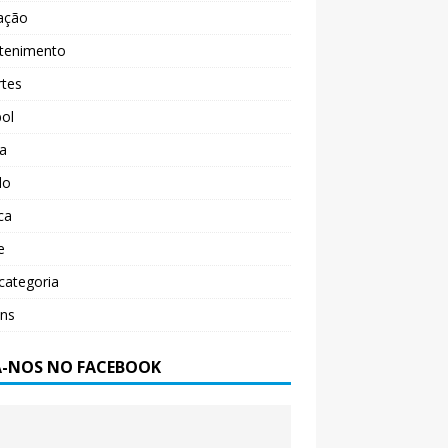
ação
etenimento
rtes
ol
ça
do
ica
e
categoria
ens
A-NOS NO FACEBOOK