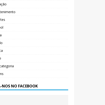
ação
etenimento
rtes
ol
ça
do
ica
e
categoria
ens
A-NOS NO FACEBOOK