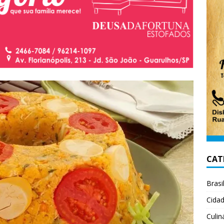
CAT
Brasi
Cida
Culin