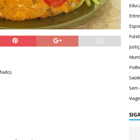
Educ
Entr
Espo
Futeb
Justi
Mun
Polít
fiado)
Saúd
Sem 
Viag
SIG