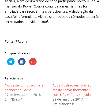
sociais, além de um diário de cada participante no YouTube. A
mansão do Power Couple continua a mesma, mas foi
ampliada para receber mais participantes. A decoração da
casa foi reformulada. Além disso, todos os cômodos poderão
ser visitados em vídeos 360°.
Fonte: R7.com
Compartilhe isso:
C
C
C
l
l
o
i
i
m
q
q
p
u
u
a
e
e
r
p
p
t
Relacionado
a
a
i
r
r
l
Nordeste: 5 motivos para
Após frustrações, Grêmio
a
a
h
c
c
e
conhecer a Bahia
atesta "novo momento"
o
o
n
27 de fevereiro de 2018
com três vitórias seguidas
m
m
o
p
p
G
Em "Brasil"
22 de maio de 2017
a
a
o
r
r
o
Em "Esportes"