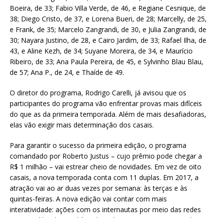
Boeira, de 33; Fabio Villa Verde, de 46, e Regiane Cesnique, de
38; Diego Cristo, de 37, e Lorena Bueri, de 28; Marcelly, de 25,
e Frank, de 35; Marcelo Zangrandi, de 30, e Julia Zangrandi, de
30; Nayara Justino, de 28, e Cairo Jardim, de 33; Rafael Ilha, de
43, e Aline Kezh, de 34; Suyane Moreira, de 34, e Maurício
Ribeiro, de 33; Ana Paula Pereira, de 45, e Sylvinho Blau Blau,
de 57; Ana P., de 24, e Thaíde de 49.
O diretor do programa, Rodrigo Carelli, já avisou que os
participantes do programa vão enfrentar provas mais difíceis
do que as da primeira temporada. Além de mais desafiadoras,
elas vão exigir mais determinação dos casais.
Para garantir o sucesso da primeira edição, o programa
comandado por Roberto Justus – cujo prêmio pode chegar a
R$ 1 milhão – vai estrear cheio de novidades. Em vez de oito
casais, a nova temporada conta com 11 duplas. Em 2017, a
atração vai ao ar duas vezes por semana: às terças e às
quintas-feiras. A nova edição vai contar com mais
interatividade: ações com os internautas por meio das redes