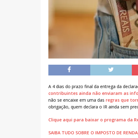
A 4 dias do prazo final da entrega da decl
contribuintes ainda não enviaram as inf
não se encaixe em uma das
regras que tor
obrigação, quem declara o IR ainda sem pre
Clique aqui para baixar o programa da R
SAIBA TUDO SOBRE O IMPOSTO DE RENDA