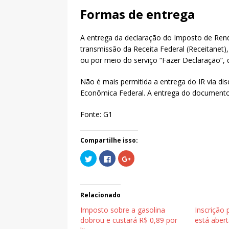
Formas de entrega
A entrega da declaração do Imposto de Rend
transmissão da Receita Federal (Receitanet), 
ou por meio do serviço “Fazer Declaração”, 
Não é mais permitida a entrega do IR via di
Econômica Federal. A entrega do documento v
Fonte: G1
Compartilhe isso:
C
C
C
l
l
o
i
i
m
q
q
p
u
u
a
e
e
r
p
p
t
Relacionado
a
a
i
r
r
l
Imposto sobre a gasolina
Inscrição
a
a
h
c
c
e
dobrou e custará R$ 0,89 por
está abert
o
o
n