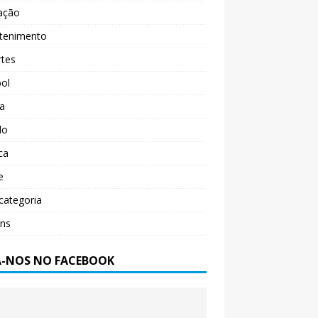
ação
etenimento
rtes
ol
ça
do
ica
e
categoria
ens
A-NOS NO FACEBOOK