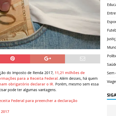
Educ
Entr
Espo
Futeb
Justi
Mun
Polít
Saúd
aração do Imposto de Renda 2017,
11,21 milhões de
Sem 
ormações para a Receita Federal
. Além desses, há quem
Viag
nam obrigatório declarar o IR.
Porém, mesmo sem essa
cisar pode ter algumas vantagens.
SIG
eceita Federal para preencher a declaração
 2017