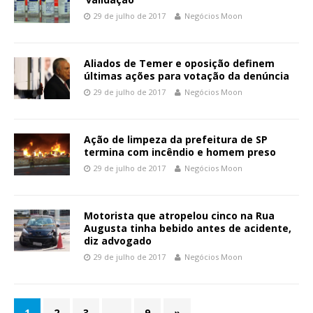
29 de julho de 2017
Negócios Moon
Aliados de Temer e oposição definem
últimas ações para votação da denúncia
29 de julho de 2017
Negócios Moon
Ação de limpeza da prefeitura de SP
termina com incêndio e homem preso
29 de julho de 2017
Negócios Moon
Motorista que atropelou cinco na Rua
Augusta tinha bebido antes de acidente,
diz advogado
29 de julho de 2017
Negócios Moon
1
2
3
…
9
»