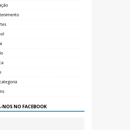
ação
etenimento
rtes
ol
ça
do
ica
e
categoria
ens
A-NOS NO FACEBOOK