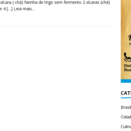
 xícara ( chá) farinha de trigo sem fermento 2 xícaras (chá)
ar 4
[…] Leia mais…
CAT
Brasi
Cida
Culin