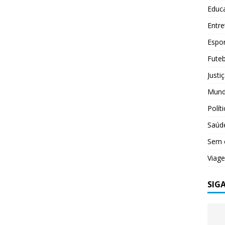
Educ
Entr
Espo
Futeb
Justi
Mun
Polít
Saúd
Sem 
Viag
SIG