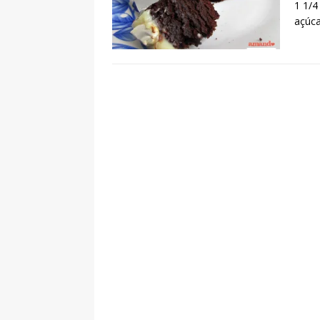
1 1/4
açúc