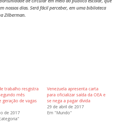
oportunidade de circular em meio ao público escolar, que
em nossos dias. Será fácil perceber, em uma biblioteca
ina Zilberman.
e trabalho resgistra
Venezuela apresenta carta
segundo mês
para oficializar saída da OEA e
e geração de vagas
se nega a pagar dívida
29 de abril de 2017
ho de 2017
Em "Mundo"
ategoria"