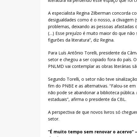
literatura vá perdendo esse espaço que foi c
A especialista Regina Zilberman concorda co
desigualdades como é o nosso, a clivagem (se
problemas, deixando as pessoas afastadas das
(…) Esse prejuízo é muito maior do que não
figurões da literatura”, diz Regina.
Para Luís Antônio Torelli, presidente da Câm
setor e chegou a ser copiado fora do país. 
PNLMD vai contemplar as obras literárias s
Segundo Torelli, o setor não teve sinalizaç
fim do PNBE e as alternativas. “Falou-se em
não pode se abandonar a biblioteca públic
estaduais”, afirma o presidente da CBL.
A perspectiva de que novos livros só cheguem
setor.
“É muito tempo sem renovar o acervo” – 