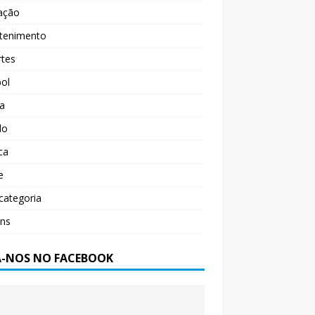
ação
etenimento
rtes
ol
ça
do
ica
e
categoria
ens
A-NOS NO FACEBOOK