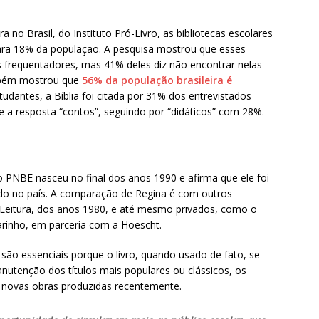
 no Brasil, do Instituto Pró-Livro, as bibliotecas escolares
para 18% da população. A pesquisa mostrou que esses
 frequentadores, mas 41% deles diz não encontrar nelas
ambém mostrou que
56% da população brasileira é
tudantes, a Bíblia foi citada por 31% dos entrevistados
e a resposta “contos”, seguindo por “didáticos” com 28%.
o PNBE nasceu no final dos anos 1990 e afirma que ele foi
tado no país. A comparação de Regina é com outros
eitura, dos anos 1980, e até mesmo privados, como o
rinho, em parceria com a Hoescht.
ão essenciais porque o livro, quando usado de fato, se
nutenção dos títulos mais populares ou clássicos, os
 novas obras produzidas recentemente.