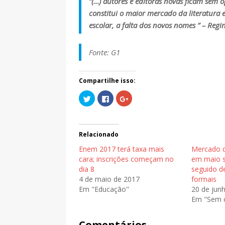
“(…) autores e editoras novas ficam sem 
constitui o maior mercado da literatura 
escolar, a falta dos novos nomes ” – Reg
Fonte: G1
Compartilhe isso:
C
C
C
l
l
o
i
i
m
q
q
p
u
u
a
e
e
r
p
p
t
Relacionado
a
a
i
r
r
l
Enem 2017 terá taxa mais
Mercado d
a
a
h
c
c
e
cara; inscrições começam no
em maio 
o
o
n
dia 8
seguido d
m
m
o
p
p
G
4 de maio de 2017
formais
a
a
o
r
r
o
Em "Educação"
20 de jun
t
t
g
Em "Sem c
i
i
l
l
l
e
h
h
+
a
a
(
Comentários
r
r
a