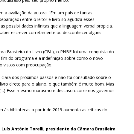
onquistado pelo seu próprio mérito.”
m a avaliação da autora. “Em um país de tantas
paração) entre o leitor e livro só agudiza esses
 possibilidades infinitas que a linguagem verbal propicia.
 saber escrever corretamente ou desconhecer alguns
ara Brasileira do Livro (CBL), o PNBE foi uma conquista do
O fim do programa e a indefinição sobre como o novo
ão vistos com preocupação.
ão clara dos próximos passos e não foi consultado sobre o
 livro direto para o aluno, o que também é muito bom. Mas
a. (…) Esse mesmo marasmo e descaso ocorre nos governos
 às bibliotecas a partir de 2019 aumenta as críticas do
Luís Antônio Torelli, presidente da Câmara Brasileira