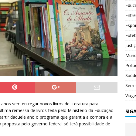
Educ
Entr
Espo
Futeb
Justi
Mun
Polít
Saúd
Sem 
Viag
anos sem entregar novos livros de literatura para
A última remessa de livros feita pelo Ministério da Educação
SIG
partir daquele ano o programa que garantia a compra e a
a proposta pelo governo federal só terá possibilidade de