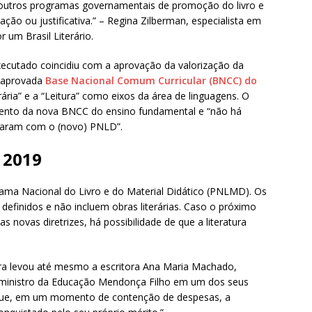
outros programas governamentais de promoção do livro e
ação ou justificativa.” – Regina Zilberman, especialista em
 um Brasil Literário.
ecutado coincidiu com a aprovação da valorização da
ém aprovada
Base Nacional Comum Curricular (BNCC) do
rária” e a “Leitura” como eixos da área de linguagens. O
ento da nova BNCC do ensino fundamental e “não há
caram com o (novo) PNLD”.
 2019
ama Nacional do Livro e do Material Didático (PNLMD). Os
definidos e não incluem obras literárias. Caso o próximo
 novas diretrizes, há possibilidade de que a literatura
tura levou até mesmo a escritora Ana Maria Machado,
 o ministro da Educação Mendonça Filho em um dos seus
 que, em um momento de contenção de despesas, a