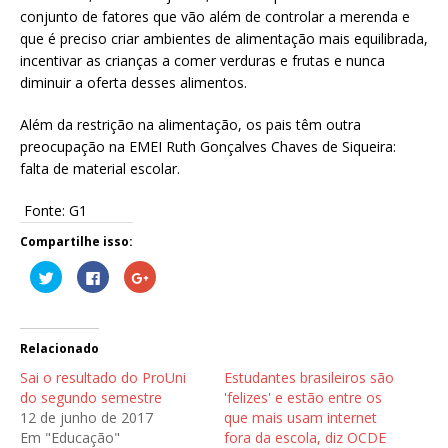
conjunto de fatores que vão além de controlar a merenda e
que é preciso criar ambientes de alimentação mais equilibrada,
incentivar as crianças a comer verduras e frutas e nunca
diminuir a oferta desses alimentos.
Além da restrição na alimentação, os pais têm outra
preocupação na EMEI Ruth Gonçalves Chaves de Siqueira:
falta de material escolar.
Fonte: G1
Compartilhe isso:
C
C
C
l
l
o
i
i
m
q
q
p
u
u
a
e
e
r
p
p
t
Relacionado
a
a
i
r
r
l
Sai o resultado do ProUni
Estudantes brasileiros são
a
a
h
c
c
e
do segundo semestre
'felizes' e estão entre os
o
o
n
12 de junho de 2017
que mais usam internet
m
m
o
p
p
G
Em "Educação"
fora da escola, diz OCDE
a
a
o