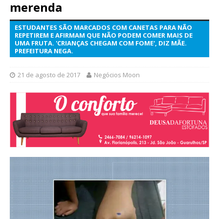
merenda
ESTUDANTES SÃO MARCADOS COM CANETAS PARA NÃO
REPETIREM E AFIRMAM QUE NÃO PODEM COMER MAIS DE
UMA FRUTA. 'CRIANÇAS CHEGAM COM FOME', DIZ MÃE.
PREFEITURA NEGA.
21 de agosto de 2017
Negócios Moon