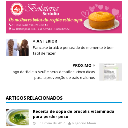
a
l
)
a
)
ANTERIOR
Pancake braid: o penteado do momento é bem
fácil de fazer
PRÓXIMO
Jogo da ‘Baleia Azul’ e seus desafios: cinco dicas
para a prevenção de pais e alunos
ARTIGOS RELACIONADOS
Receita de sopa de brócolis vitaminada
para perder peso
3 de maio de 2017
Negócios Moon