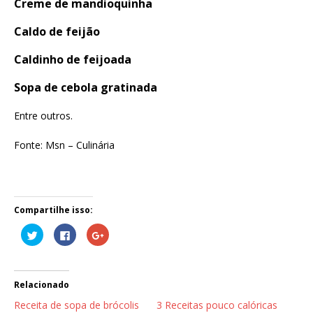
Creme de mandioquinha
Caldo de feijão
Caldinho de feijoada
Sopa de cebola gratinada
Entre outros.
Fonte: Msn – Culinária
Compartilhe isso:
C
C
C
l
l
o
i
i
m
q
q
p
u
u
a
e
e
r
p
p
t
Relacionado
a
a
i
r
r
l
Receita de sopa de brócolis
3 Receitas pouco calóricas
a
a
h