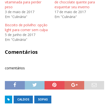
c
c
e
vitaminada para perder
de chocolate quente para
o
o
n
peso
esquentar seu inverno
m
m
o
p
p
G
3 de maio de 2017
17 de maio de 2017
a
a
o
r
r
o
Em "Culinária"
Em "Culinária"
t
t
g
i
i
l
l
l
e
Biscoito de polvilho: opção
h
h
+
light para comer sem culpa
a
a
(
r
r
a
5 de junho de 2017
n
n
b
o
o
r
Em "Culinária"
T
F
e
w
a
e
i
c
m
Comentários
t
e
n
t
b
o
e
o
v
r
o
a
(
k
j
a
(
a
comentários
b
a
n
r
b
e
e
r
l
e
e
a
m
e
)
n
m
o
n
v
o
a
v
j
a
a
j
CALDOS
SOPAS
n
a
e
n
l
e