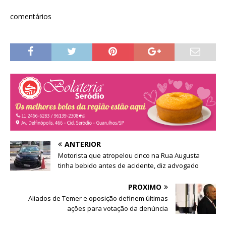
r
b
e
e
r
l
e
e
a
comentários
m
e
)
n
m
o
n
v
o
a
v
j
a
a
j
n
a
e
n
l
e
a
l
)
a
)
ANTERIOR
Motorista que atropelou cinco na Rua Augusta
tinha bebido antes de acidente, diz advogado
PRÓXIMO
Aliados de Temer e oposição definem últimas
ações para votação da denúncia