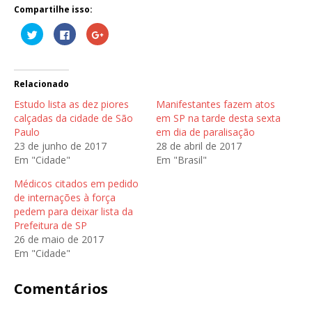
Compartilhe isso:
C
C
C
l
l
o
i
i
m
q
q
p
u
u
a
e
e
r
p
p
t
Relacionado
a
a
i
r
r
l
Estudo lista as dez piores
Manifestantes fazem atos
a
a
h
c
c
e
calçadas da cidade de São
em SP na tarde desta sexta
o
o
n
Paulo
em dia de paralisação
m
m
o
p
p
G
23 de junho de 2017
28 de abril de 2017
a
a
o
r
r
o
Em "Cidade"
Em "Brasil"
t
t
g
i
i
l
l
l
e
Médicos citados em pedido
h
h
+
de internações à força
a
a
(
r
r
a
pedem para deixar lista da
n
n
b
o
o
r
Prefeitura de SP
T
F
e
26 de maio de 2017
w
a
e
i
c
m
Em "Cidade"
t
e
n
t
b
o
e
o
v
r
o
a
Comentários
(
k
j
a
(
a
b
a
n