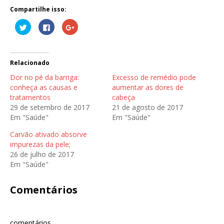
Compartilhe isso:
C
C
C
l
l
o
i
i
m
q
q
p
u
u
a
e
e
r
p
p
t
Relacionado
a
a
i
r
r
l
Dor no pé da barriga:
Excesso de remédio pode
a
a
h
c
c
e
conheça as causas e
aumentar as dores de
o
o
n
tratamentos
cabeça
m
m
o
p
p
G
29 de setembro de 2017
21 de agosto de 2017
a
a
o
r
r
o
Em "Saúde"
Em "Saúde"
t
t
g
i
i
l
l
l
e
Carvão ativado absorve
h
h
+
impurezas da pele;
a
a
(
r
r
a
26 de julho de 2017
n
n
b
o
o
r
Em "Saúde"
T
F
e
w
a
e
i
c
m
Comentários
t
e
n
t
b
o
e
o
v
r
o
a
(
k
j
a
(
a
comentários
b
a
n