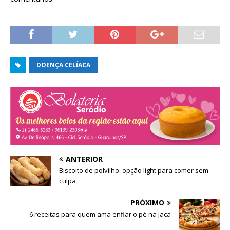
r
b
e
e
r
l
e
e
a
m
e
)
n
m
o
n
v
o
a
v
j
a
a
j
DOENÇA CELÍACA
n
a
e
n
l
e
a
l
)
a
)
ANTERIOR
Biscoito de polvilho: opção light para comer sem
culpa
PRÓXIMO
6 receitas para quem ama enfiar o pé na jaca